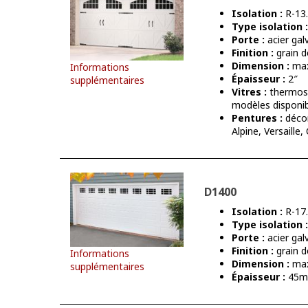
Isolation :
R-13.
Type isolation :
Porte :
acier gal
Finition :
grain d
Dimension :
max
Informations
Épaisseur :
2″
supplémentaires
Vitres :
thermos 
modèles disponi
Pentures :
décor
Alpine, Versaille
D1400
Isolation :
R-17.
Type isolation :
Porte :
acier gal
Finition :
grain d
Informations
Dimension :
max
supplémentaires
Épaisseur :
45mm