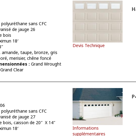
H
polyuréthane sans CFC
vanisé de jauge 26
e bois
imun 18′
Devis Technique
8″
, amande, taupe, bronze, gris
oré, merisier, chêne foncé
mensionnées :
Grand Wrought
 Grand Clear
P
.06
polyuréthane sans CFC
vanisé de jauge 27
e bois, caisson de 20″ X 14″
Informations
imun 18′
supplémentaires