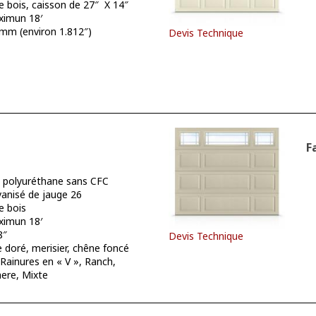
e bois, caisson de 27″ X 14″
imun 18′
mm (environ 1.812″)
Devis Technique
F
polyuréthane sans CFC
vanisé de jauge 26
e bois
imun 18′
8″
Devis Technique
 doré, merisier, chêne foncé
 Rainures en « V », Ranch,
ere, Mixte