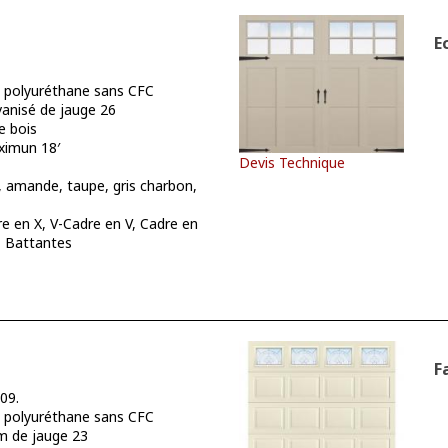
E
polyuréthane sans CFC
vanisé de jauge 26
e bois
imun 18′
Devis Technique
, amande, taupe, gris charbon,
e en X, V-Cadre en V, Cadre en
, Battantes
F
09.
polyuréthane sans CFC
m de jauge 23