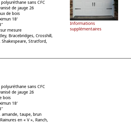
polyuréthane sans CFC
vanisé de jauge 26
ux de bois
imun 18′
Informations
8″
supplémentaires
 sur mesure
ley, Bracebridges, Crosshill,
 Shakespeare, Stratford,
polyuréthane sans CFC
vanisé de jauge 26
e bois
imun 18′
8″
, amande, taupe, brun
 Rainures en « V », Ranch,