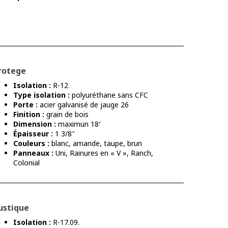
rotege
Isolation :
R-12
Type isolation :
polyuréthane sans CFC
Porte :
acier galvanisé de jauge 26
Finition :
grain de bois
Dimension :
maximun 18′
Épaisseur :
1 3/8″
Couleurs :
blanc, amande, taupe, brun
Panneaux :
Uni, Rainures en « V », Ranch,
Colonial
ustique
Isolation :
R-17.09.