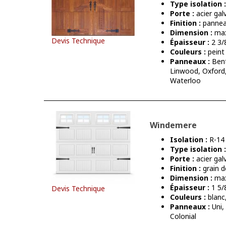
Type isolation :
Porte :
acier gal
Finition :
pannea
Dimension :
max
Devis Technique
Épaisseur :
2 3/
Couleurs :
peint
Panneaux :
Bent
Linwood, Oxford,
Waterloo
Windemere
Isolation :
R-14
Type isolation :
Porte :
acier gal
Finition :
grain d
Dimension :
max
Épaisseur :
1 5/
Devis Technique
Couleurs :
blanc
Panneaux :
Uni,
Colonial