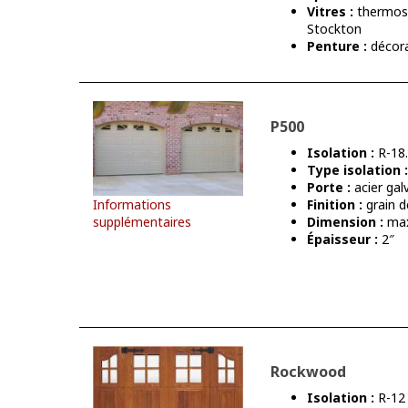
Vitres :
thermos 
Stockton
Penture :
décora
P500
Isolation :
R-18
Type isolation :
Porte :
acier gal
Informations
Finition :
grain d
supplémentaires
Dimension :
max
Épaisseur :
2″
Rockwood
Isolation :
R-12