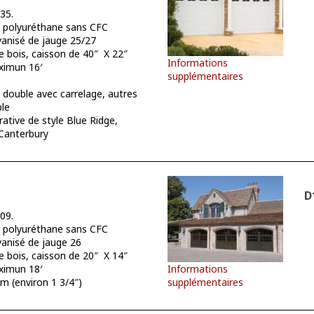
35.
polyuréthane sans CFC
vanisé de jauge 25/27
e bois, caisson de 40″ X 22″
Informations
imun 16′
supplémentaires
double avec carrelage, autres
ble
ative de style Blue Ridge,
, Canterbury
D
09.
polyuréthane sans CFC
vanisé de jauge 26
e bois, caisson de 20″ X 14″
Informations
imun 18′
supplémentaires
 (environ 1 3/4″)