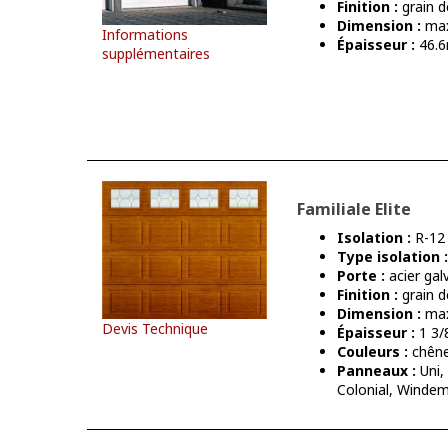
Finition :
grain d
Dimension :
max
Informations
Épaisseur :
46.6
supplémentaires
Familiale Elite
Isolation :
R-12
Type isolation :
Porte :
acier gal
Finition :
grain d
Dimension :
max
Devis Technique
Épaisseur :
1 3/
Couleurs :
chêne
Panneaux :
Uni,
Colonial, Windem