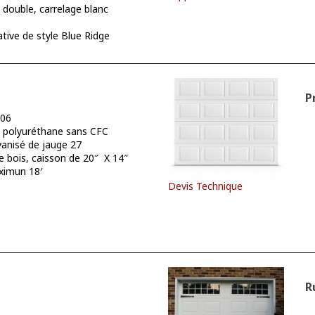
double, carrelage blanc
tive de style Blue Ridge
P
.06
polyuréthane sans CFC
vanisé de jauge 27
e bois, caisson de 20″ X 14″
imun 18′
Devis Technique
R