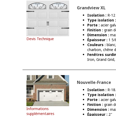
Grandview XL
Isolation :
R-12
Type isolation :
Porte :
acier gal
Finition :
grain d
Dimension :
max
Devis Technique
Épaisseur :
1 5/
Couleurs :
blanc
charbon, chêne d
Fenêtres surdi
Iron, Grand Grid,
Nouvelle-France
Isolation :
R-18
Type isolation :
Porte :
acier gal
Finition :
grain d
Informations
Dimension :
max
supplémentaires
Épaisseur :
2″