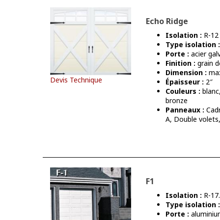
Echo Ridge
Isolation :
R-12
Type isolation :
Porte :
acier gal
Finition :
grain d
Dimension :
max
Devis Technique
Épaisseur :
2″
Couleurs :
blanc
bronze
Panneaux :
Cadr
A, Double volets
F1
Isolation :
R-17.
Type isolation :
Porte :
aluminiu